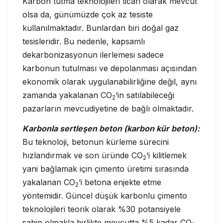
Karbon tutma teknolojileri ticari olarak mevcut
olsa da, günümüzde çok az tesiste
kullanılmaktadır. Bunlardan biri doğal gaz
tesisleridir. Bu nedenle, kapsamlı
dekarbonizasyonun ilerlemesi sadece
karbonun tutulması ve depolanması açısından
ekonomik olarak uygulanabilirliğine değil, aynı
zamanda yakalanan CO
‘in satılabileceği
2
pazarların mevcudiyetine de bağlı olmaktadır.
Karbonla sertleşen beton (karbon kür beton):
Bu teknoloji, betonun kürleme sürecini
hızlandırmak ve son üründe CO
‘i kilitlemek
2
yani bağlamak için çimento üretimi sırasında
yakalanan CO
‘i betona enjekte etme
2
yöntemidir. Güncel düşük karbonlu çimento
teknolojileri teorik olarak %30 potansiyele
sahip olmakla birlikte mevcutta %5 kadar CO