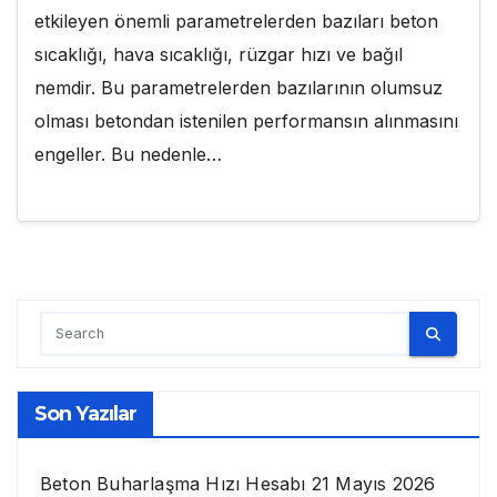
etkileyen önemli parametrelerden bazıları beton
sıcaklığı, hava sıcaklığı, rüzgar hızı ve bağıl
nemdir. Bu parametrelerden bazılarının olumsuz
olması betondan istenilen performansın alınmasını
engeller. Bu nedenle…
Son Yazılar
Beton Buharlaşma Hızı Hesabı
21 Mayıs 2026