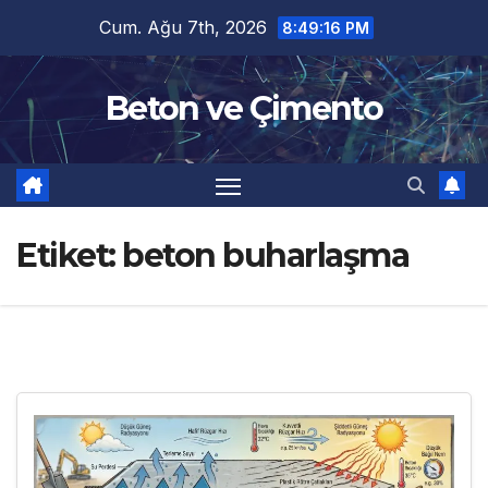
Skip
Cum. Ağu 7th, 2026
8:49:16 PM
to
content
Beton ve Çimento
Etiket:
beton buharlaşma