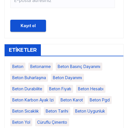
ETİKETLER
Beton
Betonarme
Beton Basınç Dayanımı
Beton Buharlaşma
Beton Dayanımı
Beton Durabilite
Beton Fiyatı
Beton Hesabı
Beton Karbon Ayak Izi
Beton Karot
Beton Pgd
Beton Sıcaklık
Beton Tarihi
Beton Uygunluk
Beton Yol
Cüruflu Çimento