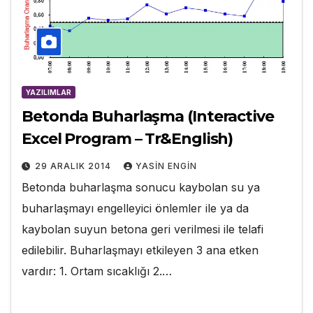
YAZILIMLAR
Betonda Buharlaşma (Interactive
Excel Program – Tr&English)
29 ARALIK 2014
YASIN ENGIN
Betonda buharlaşma sonucu kaybolan su ya
buharlaşmayı engelleyici önlemler ile ya da
kaybolan suyun betona geri verilmesi ile telafi
edilebilir. Buharlaşmayı etkileyen 3 ana etken
vardır: 1. Ortam sıcaklığı 2.…