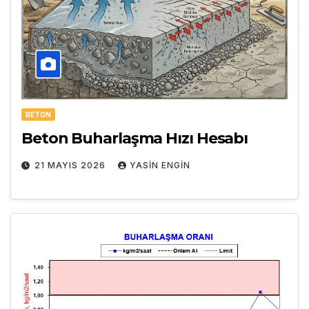
BETON
Beton Buharlaşma Hızı Hesabı
21 MAYIS 2026
YASIN ENGIN