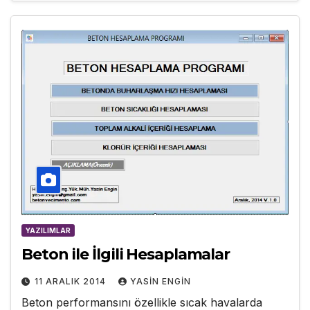
YAZILIMLAR
Beton ile İlgili Hesaplamalar
11 ARALIK 2014
YASIN ENGIN
Beton performansını özellikle sıcak havalarda