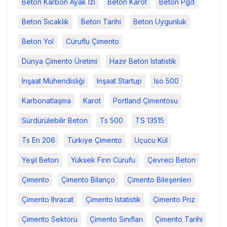
Beton Karbon Ayak Izi
Beton Karot
Beton Pgd
Beton Sıcaklık
Beton Tarihi
Beton Uygunluk
Beton Yol
Cüruflu Çimento
Dünya Çimento Üretimi
Hazır Beton Istatistik
Inşaat Mühendisliği
Inşaat Startup
Iso 500
Karbonatlaşma
Karot
Portland Çimentosu
Sürdürülebilir Beton
Ts 500
TS 13515
Ts En 206
Türkiye Çimento
Uçucu Kül
Yeşil Beton
Yüksek Fırın Cürufu
Çevreci Beton
Çimento
Çimento Bilanço
Çimento Bileşenleri
Çimento Ihracat
Çimento Istatistik
Çimento Priz
Çimento Sektörü
Çimento Sınıfları
Çimento Tarihi