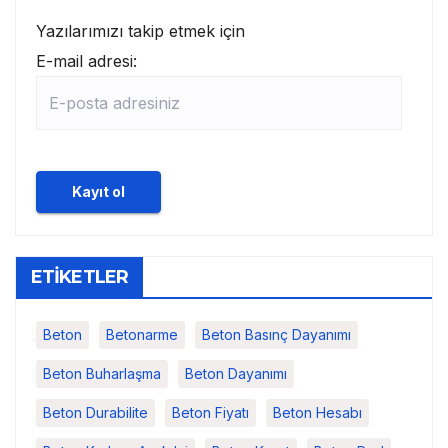
Yazılarımızı takip etmek için
E-mail adresi:
ETİKETLER
Beton
Betonarme
Beton Basınç Dayanımı
Beton Buharlaşma
Beton Dayanımı
Beton Durabilite
Beton Fiyatı
Beton Hesabı