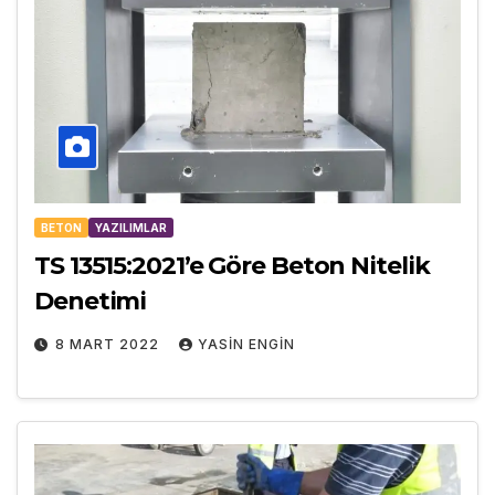
BETON
YAZILIMLAR
TS 13515:2021’e Göre Beton Nitelik
Denetimi
8 MART 2022
YASIN ENGIN