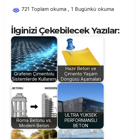
721 Toplam okuma
, 1 Bugünkü okuma
İlginizi Çekebilecek Yazılar:
Hazır Beton ve
Grafenin Çimentolu
Çimento Yaşam
Sistemlerde Kullanımı
Döngüsü Aşamaları
ULTRA YÜKSEK
Roma Betonu vs.
PERFORMANSLI
Modern Beton
BETON