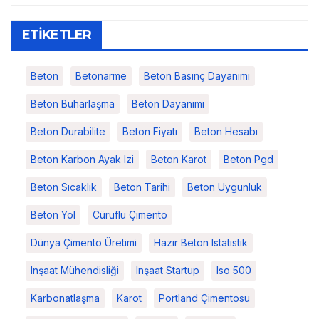
ETİKETLER
Beton
Betonarme
Beton Basınç Dayanımı
Beton Buharlaşma
Beton Dayanımı
Beton Durabilite
Beton Fiyatı
Beton Hesabı
Beton Karbon Ayak Izi
Beton Karot
Beton Pgd
Beton Sıcaklık
Beton Tarihi
Beton Uygunluk
Beton Yol
Cüruflu Çimento
Dünya Çimento Üretimi
Hazır Beton Istatistik
Inşaat Mühendisliği
Inşaat Startup
Iso 500
Karbonatlaşma
Karot
Portland Çimentosu