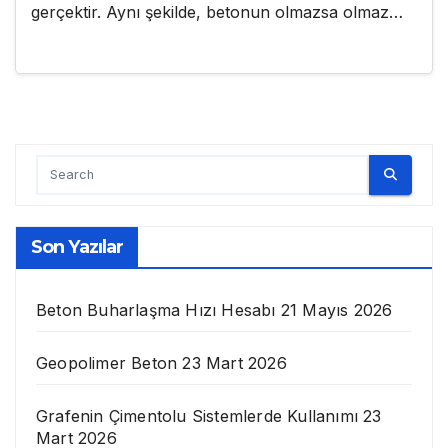
gerçektir. Aynı şekilde, betonun olmazsa olmaz…
Son Yazılar
Beton Buharlaşma Hızı Hesabı
21 Mayıs 2026
Geopolimer Beton
23 Mart 2026
Grafenin Çimentolu Sistemlerde Kullanımı
23
Mart 2026