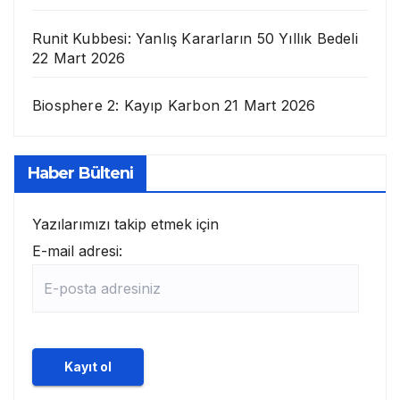
Runit Kubbesi: Yanlış Kararların 50 Yıllık Bedeli
22 Mart 2026
Biosphere 2: Kayıp Karbon
21 Mart 2026
Haber Bülteni
Yazılarımızı takip etmek için
E-mail adresi: