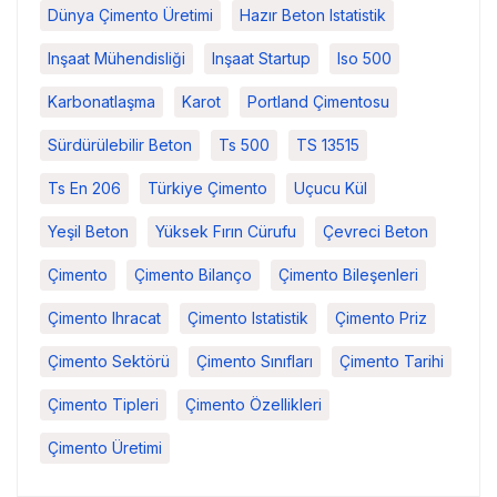
Dünya Çimento Üretimi
Hazır Beton Istatistik
Inşaat Mühendisliği
Inşaat Startup
Iso 500
Karbonatlaşma
Karot
Portland Çimentosu
Sürdürülebilir Beton
Ts 500
TS 13515
Ts En 206
Türkiye Çimento
Uçucu Kül
Yeşil Beton
Yüksek Fırın Cürufu
Çevreci Beton
Çimento
Çimento Bilanço
Çimento Bileşenleri
Çimento Ihracat
Çimento Istatistik
Çimento Priz
Çimento Sektörü
Çimento Sınıfları
Çimento Tarihi
Çimento Tipleri
Çimento Özellikleri
Çimento Üretimi