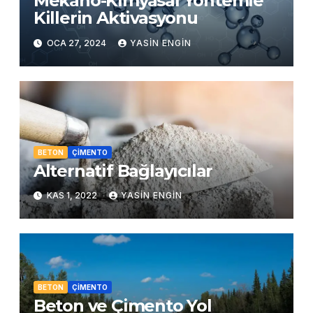
Mekano-Kimyasal Yöntemle
Killerin Aktivasyonu
OCA 27, 2024
YASIN ENGIN
BETON
ÇİMENTO
Alternatif Bağlayıcılar
KAS 1, 2022
YASIN ENGIN
BETON
ÇİMENTO
Beton ve Çimento Yol