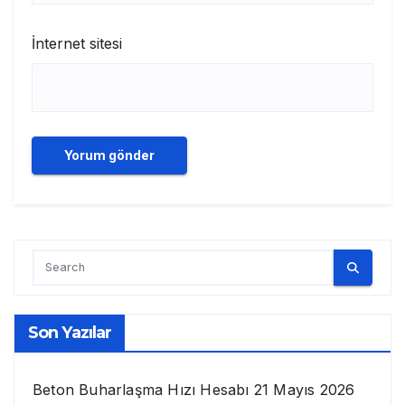
İnternet sitesi
Son Yazılar
Beton Buharlaşma Hızı Hesabı
21 Mayıs 2026