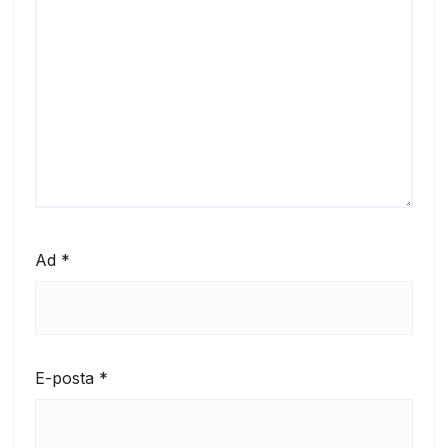
Ad
*
E-posta
*