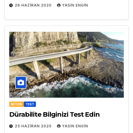
26 HAZIRAN 2020
YASIN ENGIN
BETON
TEST
Dürabilite Bilginizi Test Edin
25 HAZIRAN 2020
YASIN ENGIN