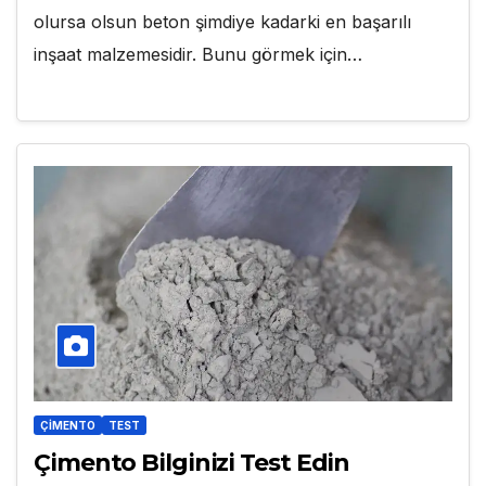
olursa olsun beton şimdiye kadarki en başarılı
inşaat malzemesidir. Bunu görmek için…
ÇİMENTO
TEST
Çimento Bilginizi Test Edin