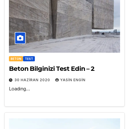
BETON
TEST
Beton Bilginizi Test Edin – 2
30 HAZIRAN 2020
YASIN ENGIN
Loading…