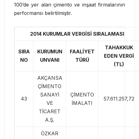
100’de yer alan çimento ve inşaat firmalarının
performansı belirtilmiştir.
2014 KURUMLAR VERGİSİ SIRALAMASI
TAHAKKUK
SIRA
KURUMUN
FAALİYET
EDEN VERGİ
NO
UNVANI
TÜRÜ
(TL)
AKÇANSA
ÇİMENTO
SANAYİ
ÇİMENTO
43
57.611.257,72
VE
İMALATI
TİCARET
A.Ş.
ÖZKAR