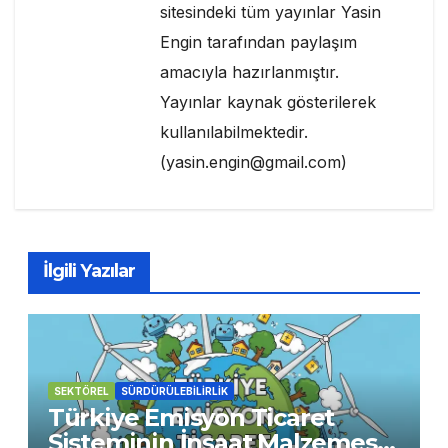
sitesindeki tüm yayınlar Yasin
Engin tarafından paylaşım
amacıyla hazırlanmıştır.
Yayınlar kaynak gösterilerek
kullanılabilmektedir.
(yasin.engin@gmail.com)
İlgili Yazılar
SEKTÖREL
SÜRDÜRÜLEBİLİRLİK
Türkiye Emisyon Ticaret
Sisteminin İnşaat Malzemesi