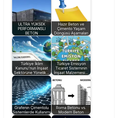
ULTRA YÜKSEK
Hazır Beton ve
PERFORMANSLI
Çimento Yaşam
BETON
Döngüsü Aşamaları
Türkiye İklim
Türkiye Emisyon
Kanunu'nun İnşaat
Ticaret Sisteminin
Sektörüne Yönelik…
İnşaat Malzemesi…
Grafenin Çimentolu
Roma Betonu vs.
Sistemlerde Kullanımı
Modern Beton