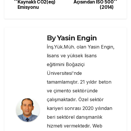
Kaynaklı CO2(eq)
Açısından ISO 500
gezinmesi
o
n
p
n
Emisyonu
(2014)
o
p
dl
k
y
By
Yasin Engin
İnş.Yük.Müh. olan Yasin Engin,
lisans ve yüksek lisans
eğitimini Boğaziçi
Üniversitesi'nde
tamamlamıştır. 21 yıldır beton
ve çimento sektöründe
çalışmaktadır. Özel sektör
kariyeri sonrası 2020 yılından
beri sektörel danışmanlık
hizmeti vermektedir. Web