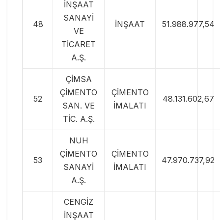
İNŞAAT
SANAYİ
48
İNŞAAT
51.988.977,54
VE
TİCARET
A.Ş.
ÇİMSA
ÇİMENTO
ÇİMENTO
52
48.131.602,67
SAN. VE
İMALATI
TİC. A.Ş.
NUH
ÇİMENTO
ÇİMENTO
53
47.970.737,92
SANAYİ
İMALATI
A.Ş.
CENGİZ
İNŞAAT