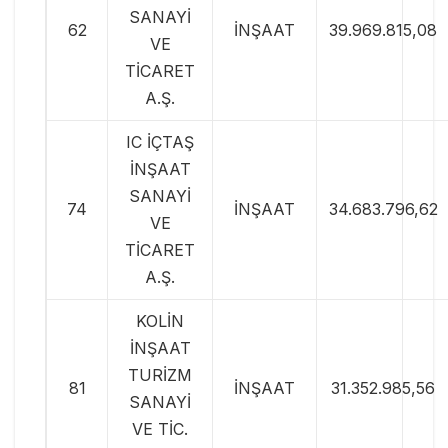
SANAYİ
62
İNŞAAT
39.969.815,08
VE
TİCARET
A.Ş.
IC İÇTAŞ
İNŞAAT
SANAYİ
74
İNŞAAT
34.683.796,62
VE
TİCARET
A.Ş.
KOLİN
İNŞAAT
TURİZM
81
İNŞAAT
31.352.985,56
SANAYİ
VE TİC.