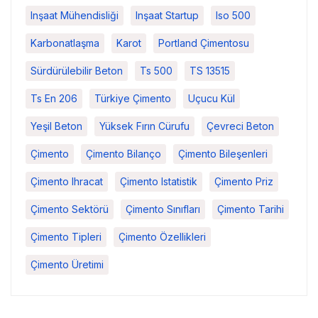
Inşaat Mühendisliği
Inşaat Startup
Iso 500
Karbonatlaşma
Karot
Portland Çimentosu
Sürdürülebilir Beton
Ts 500
TS 13515
Ts En 206
Türkiye Çimento
Uçucu Kül
Yeşil Beton
Yüksek Fırın Cürufu
Çevreci Beton
Çimento
Çimento Bilanço
Çimento Bileşenleri
Çimento Ihracat
Çimento Istatistik
Çimento Priz
Çimento Sektörü
Çimento Sınıfları
Çimento Tarihi
Çimento Tipleri
Çimento Özellikleri
Çimento Üretimi