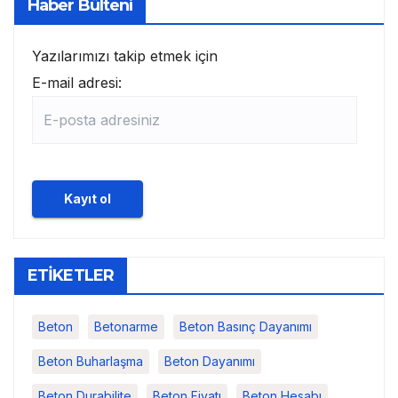
Haber Bülteni
Yazılarımızı takip etmek için
E-mail adresi:
ETİKETLER
Beton
Betonarme
Beton Basınç Dayanımı
Beton Buharlaşma
Beton Dayanımı
Beton Durabilite
Beton Fiyatı
Beton Hesabı