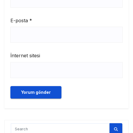
E-posta
*
İnternet sitesi