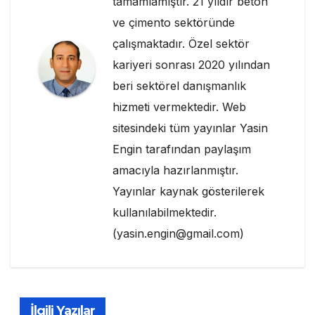
tamamlamıştır. 21 yıldır beton
ve çimento sektöründe
çalışmaktadır. Özel sektör
kariyeri sonrası 2020 yılından
beri sektörel danışmanlık
hizmeti vermektedir. Web
sitesindeki tüm yayınlar Yasin
Engin tarafından paylaşım
amacıyla hazırlanmıştır.
Yayınlar kaynak gösterilerek
kullanılabilmektedir.
(yasin.engin@gmail.com)
İlgili Yazılar