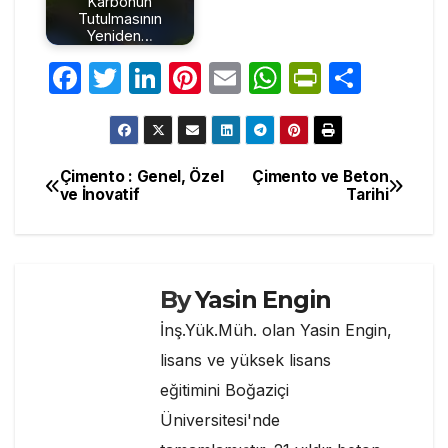
Karbonun
Tutulmasının
Yeniden…
F
T
Li
Pi
E
W
P
S
a
w
n
nt
m
h
ri
h
c
itt
k
er
ail
at
nt
ar
e
er
e
e
s
Fr
e
Çimento : Genel, Özel
Çimento ve Beton
Yazı
ve İnovatif
Tarihi
b
dI
st
A
ie
gezinmesi
o
n
p
n
o
p
dl
k
y
By
Yasin Engin
İnş.Yük.Müh. olan Yasin Engin,
lisans ve yüksek lisans
eğitimini Boğaziçi
Üniversitesi'nde