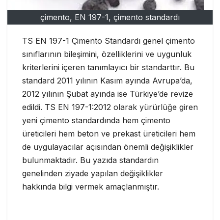
çimento, EN 197-1, çimento standardı
TS EN 197-1 Çimento Standardı genel çimento
sınıflarının bileşimini, özelliklerini ve uygunluk
kriterlerini içeren tanımlayıcı bir standarttır. Bu
standard 2011 yılının Kasım ayında Avrupa’da,
2012 yılının Şubat ayında ise Türkiye’de revize
edildi. TS EN 197-1:2012 olarak yürürlüğe giren
yeni çimento standardında hem çimento
üreticileri hem beton ve prekast üreticileri hem
de uygulayacılar açısından önemli değişiklikler
bulunmaktadır. Bu yazıda standardın
genelinden ziyade yapılan değişiklikler
hakkında bilgi vermek amaçlanmıştır.