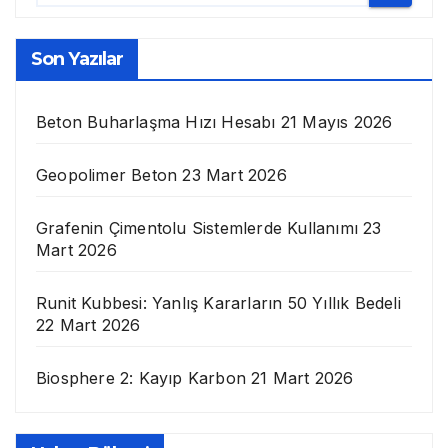
Son Yazılar
Beton Buharlaşma Hızı Hesabı
21 Mayıs 2026
Geopolimer Beton
23 Mart 2026
Grafenin Çimentolu Sistemlerde Kullanımı
23
Mart 2026
Runit Kubbesi: Yanlış Kararların 50 Yıllık Bedeli
22 Mart 2026
Biosphere 2: Kayıp Karbon
21 Mart 2026