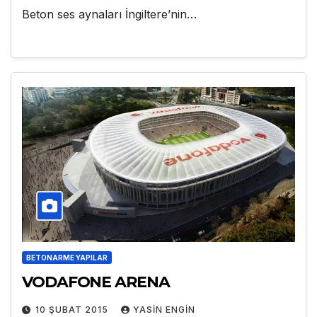
Beton ses aynaları İngiltere’nin…
BETONARME YAPILAR
VODAFONE ARENA
10 ŞUBAT 2015
YASIN ENGIN