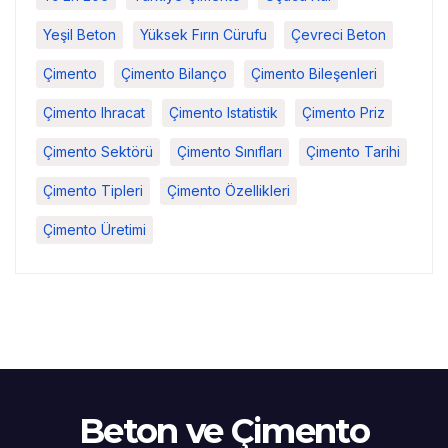
Yeşil Beton
Yüksek Fırın Cürufu
Çevreci Beton
Çimento
Çimento Bilanço
Çimento Bileşenleri
Çimento Ihracat
Çimento Istatistik
Çimento Priz
Çimento Sektörü
Çimento Sınıfları
Çimento Tarihi
Çimento Tipleri
Çimento Özellikleri
Çimento Üretimi
Beton ve Çimento