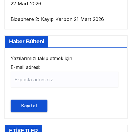
22 Mart 2026
Biosphere 2: Kayıp Karbon
21 Mart 2026
Haber Bülteni
Yazılarımızı takip etmek için
E-mail adresi:
ETİKETLER