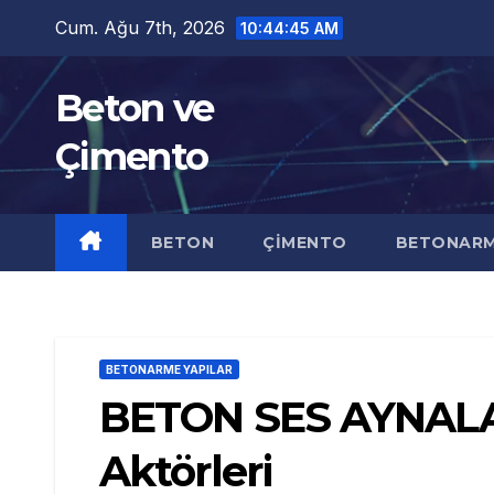
Skip
Cum. Ağu 7th, 2026
10:44:47 AM
to
content
Beton ve
Çimento
BETON
ÇİMENTO
BETONAR
BETONARME YAPILAR
BETON SES AYNALAR
Aktörleri