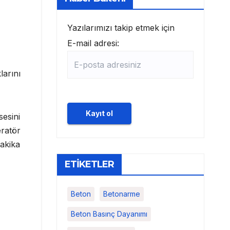
Yazılarımızı takip etmek için
E-mail adresi:
larını
sesini
ratör
akika
ETİKETLER
Beton
Betonarme
Beton Basınç Dayanımı