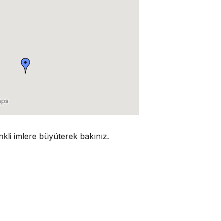
enkli imlere büyüterek bakınız.