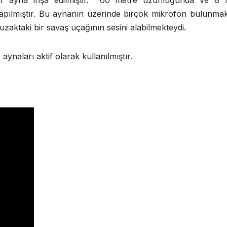
ir ayna inşa edilmiştir. 60 metre uzunluğunda ve 8 
apılmıştır. Bu aynanın üzerinde birçok mikrofon bulunmakt
zaktaki bir savaş uçağının sesini alabilmekteydi.
ynaları aktif olarak kullanılmıştır.