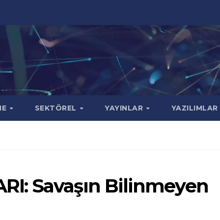
ME
SEKTÖREL
YAYINLAR
YAZILIMLAR
I: Savaşın Bilinmeyen