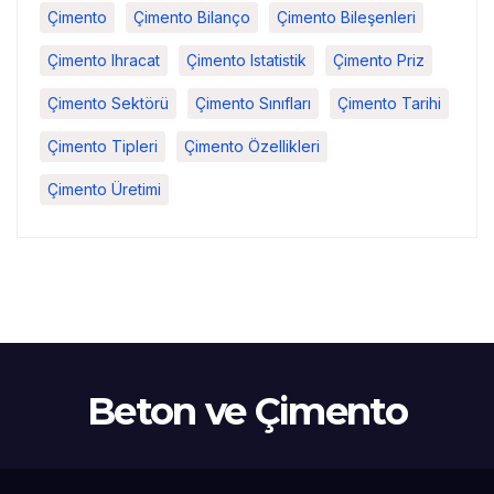
Çimento
Çimento Bilanço
Çimento Bileşenleri
Çimento Ihracat
Çimento Istatistik
Çimento Priz
Çimento Sektörü
Çimento Sınıfları
Çimento Tarihi
Çimento Tipleri
Çimento Özellikleri
Çimento Üretimi
Beton ve Çimento