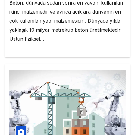
Beton, dünyada sudan sonra en yaygın kullanılan
ikinci malzemedir ve ayrıca açık ara dünyanın en
çok kullanılan yapı malzemesidir . Dünyada yılda
yaklaşık 10 milyar metreküp beton üretilmektedir.
Üstün fiziksel…