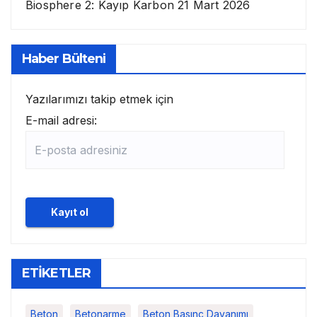
Biosphere 2: Kayıp Karbon
21 Mart 2026
Haber Bülteni
Yazılarımızı takip etmek için
E-mail adresi:
ETİKETLER
Beton
Betonarme
Beton Basınç Dayanımı