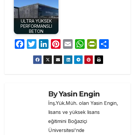
ULTRA YÜKSEK
PERFORMANSLI
BETON
F
T
Li
Pi
E
W
P
S
a
w
n
nt
m
h
ri
h
c
itt
k
er
ail
at
nt
ar
e
er
e
e
s
Fr
e
b
dI
st
A
ie
o
n
p
n
By
Yasin Engin
o
p
dl
İnş.Yük.Müh. olan Yasin Engin,
k
y
lisans ve yüksek lisans
eğitimini Boğaziçi
Üniversitesi'nde