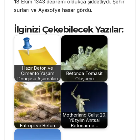
18 Ekim 1343 depremi oldukça şiddetliydi. Şehir
surları ve Ayasofya hasar gördü.
İlginizi Çekebilecek Yazılar:
Hazır Beton ve
Çimento Yaşam
Betonda Tomasit
Döngüsü Aşamaları
Oluşumu
Motherland Calls: 20.
Yüzyılın Anıtsal
Entropi ve Beton
Betonarme…