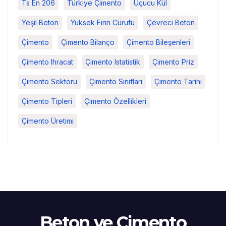
Ts En 206
Türkiye Çimento
Uçucu Kül
Yeşil Beton
Yüksek Fırın Cürufu
Çevreci Beton
Çimento
Çimento Bilanço
Çimento Bileşenleri
Çimento Ihracat
Çimento Istatistik
Çimento Priz
Çimento Sektörü
Çimento Sınıfları
Çimento Tarihi
Çimento Tipleri
Çimento Özellikleri
Çimento Üretimi
Beton ve Çimento